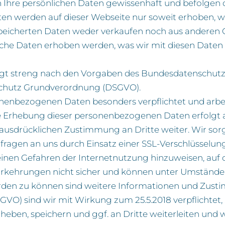
n Ihre persönlichen Daten gewissenhaft und befolgen
 werden auf dieser Webseite nur soweit erhoben, wies
speicherten Daten weder verkaufen noch aus anderen 
elche Daten erhoben werden, was wir mit diesen Date
lgt streng nach den Vorgaben des Bundesdatenschut
schutz Grundverordnung (DSGVO).
sonenbezogenen Daten besonders verpflichtet und arbe
e Erhebung dieser personenbezogenen Daten erfolgt au
r ausdrücklichen Zustimmung an Dritte weiter. Wir so
fragen an uns durch Einsatz einer SSL-Verschlüsselun
meinen Gefahren der Internetnutzung hinzuweisen, auf d
orkehrungen nicht sicher und können unter Umständen
 werden zu können sind weitere Informationen und Zu
) sind wir mit Wirkung zum 25.5.2018 verpflichtet, 
ben, speichern und ggf. an Dritte weiterleiten und 